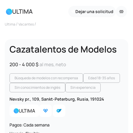
ULTIMA
Dejar una solicitud
/
/
Ultima
Vacantes
Cazatalentos de Modelos
200 - 4 000 $
al mes, neto
Búsqueda de modelos con recompensa
Edad 18-35 años
Sin conocimientos de inglés
Sin experiencia
Nevsky pr., 109, Sankt-Peterburg, Rusia, 191024
ULTIMA
Pagos: Cada semana