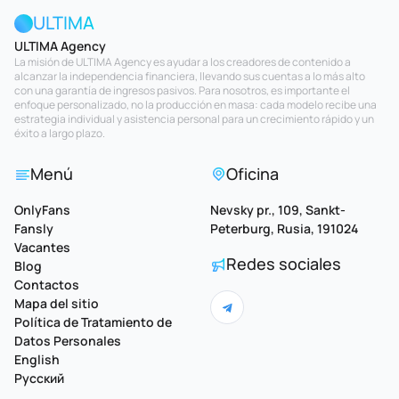
ULTIMA
ULTIMA Agency
La misión de ULTIMA Agency es ayudar a los creadores de contenido a
alcanzar la independencia financiera, llevando sus cuentas a lo más alto
con una garantía de ingresos pasivos. Para nosotros, es importante el
enfoque personalizado, no la producción en masa: cada modelo recibe una
estrategia individual y asistencia personal para un crecimiento rápido y un
éxito a largo plazo.
Menú
Oficina
OnlyFans
Nevsky pr., 109, Sankt-
Fansly
Peterburg, Rusia, 191024
Vacantes
Redes sociales
Blog
Contactos
Mapa del sitio
Política de Tratamiento de
Datos Personales
English
Русский