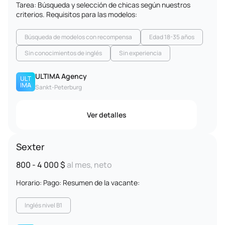
Tarea: Búsqueda y selección de chicas según nuestros
criterios. Requisitos para las modelos:
Búsqueda de modelos con recompensa
Edad 18-35 años
Sin conocimientos de inglés
Sin experiencia
ULTIMA Agency
Sankt-Peterburg
Ver detalles
Sexter
800 - 4 000 $
al mes, neto
Horario: Pago: Resumen de la vacante:
Inglés nivel B1